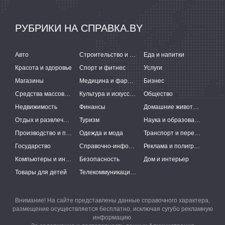
РУБРИКИ НА СПРАВКА.BY
Авто
Строительство и ремонт
Еда и напитки
Красота и здоровье
Спорт и фитнес
Услуги
Магазины
Медицина и фармацевтика
Бизнес
Средства массовой информации
Культура и искусство
Общество
Недвижимость
Финансы
Домашние животные
Отдых и развлечения
Туризм
Наука и образование
Производство и поставки
Одежда и мода
Транспорт и перевозки
Государство
Справочно-информационные системы
Реклама и полиграфия
Компьютеры и интернет
Безопасность
Дом и интерьер
Товары для детей
Телекоммуникации и связь
Внимание! На сайте представлены данные справочного характера,
размещение осуществляется бесплатно, исключая сугубо рекламную
информацию.