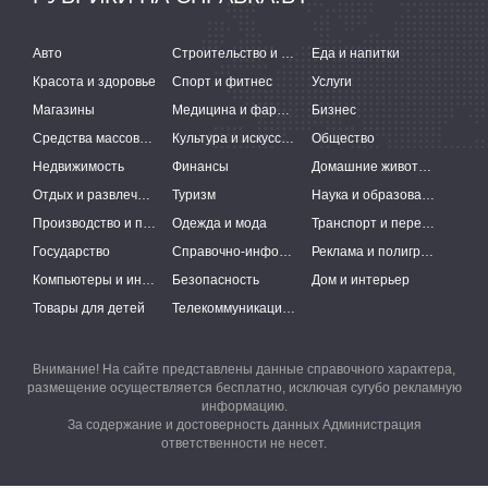
Авто
Строительство и ремонт
Еда и напитки
Красота и здоровье
Спорт и фитнес
Услуги
Магазины
Медицина и фармацевтика
Бизнес
Средства массовой информации
Культура и искусство
Общество
Недвижимость
Финансы
Домашние животные
Отдых и развлечения
Туризм
Наука и образование
Производство и поставки
Одежда и мода
Транспорт и перевозки
Государство
Справочно-информационные системы
Реклама и полиграфия
Компьютеры и интернет
Безопасность
Дом и интерьер
Товары для детей
Телекоммуникации и связь
Внимание! На сайте представлены данные справочного характера,
размещение осуществляется бесплатно, исключая сугубо рекламную
информацию.
За содержание и достоверность данных Администрация
ответственности не несет.