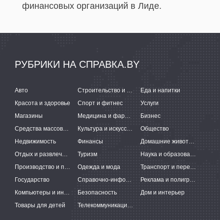
финансовых организаций в Лиде.
РУБРИКИ НА СПРАВКА.BY
Авто
Строительство и ремонт
Еда и напитки
Красота и здоровье
Спорт и фитнес
Услуги
Магазины
Медицина и фармацевтика
Бизнес
Средства массовой информации
Культура и искусство
Общество
Недвижимость
Финансы
Домашние животные
Отдых и развлечения
Туризм
Наука и образование
Производство и поставки
Одежда и мода
Транспорт и перевозки
Государство
Справочно-информационные системы
Реклама и полиграфия
Компьютеры и интернет
Безопасность
Дом и интерьер
Товары для детей
Телекоммуникации и связь