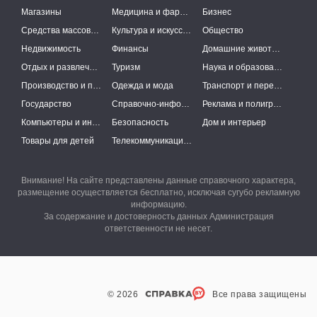
Магазины
Медицина и фармацевтика
Бизнес
Средства массовой информации
Культура и искусство
Общество
Недвижимость
Финансы
Домашние животные
Отдых и развлечения
Туризм
Наука и образование
Производство и поставки
Одежда и мода
Транспорт и перевозки
Государство
Справочно-информационные системы
Реклама и полиграфия
Компьютеры и интернет
Безопасность
Дом и интерьер
Товары для детей
Телекоммуникации и связь
Внимание! На сайте представлены данные справочного характера,
размещение осуществляется бесплатно, исключая сугубо рекламную
информацию.
За содержание и достоверность данных Администрация
ответственности не несет.
© 2026
Все права защищены