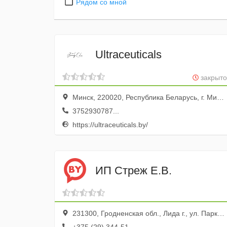
Рядом со мной
Ultraceuticals
закрыто
Минск, 220020, Республика Беларусь, г. Минск, пр-т Победителей, д. 103, пом. 12 (11 этаж)
3752930787...
https://ultraceuticals.by/
ИП Стреж Е.В.
231300, Гродненская обл., Лида г., ул. Парковая, 8