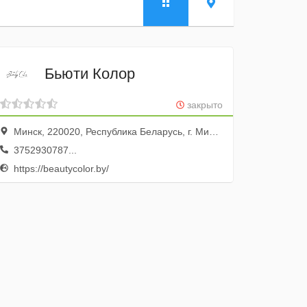
Бьюти Колор
закрыто
Минск, 220020, Республика Беларусь, г. Минск, пр-т Победителей, д. 103, пом. 12 (11 этаж)
3752930787...
https://beautycolor.by/