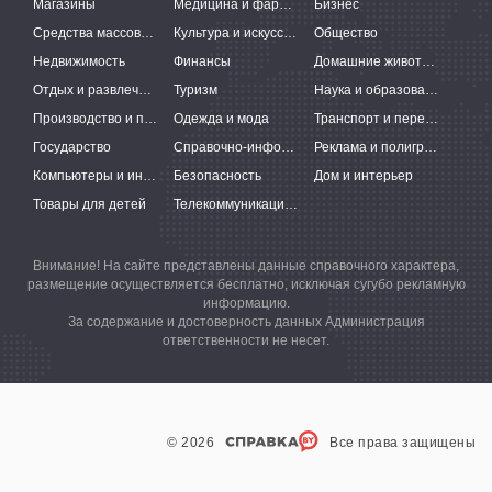
Магазины
Медицина и фармацевтика
Бизнес
Средства массовой информации
Культура и искусство
Общество
Недвижимость
Финансы
Домашние животные
Отдых и развлечения
Туризм
Наука и образование
Производство и поставки
Одежда и мода
Транспорт и перевозки
Государство
Справочно-информационные системы
Реклама и полиграфия
Компьютеры и интернет
Безопасность
Дом и интерьер
Товары для детей
Телекоммуникации и связь
Внимание! На сайте представлены данные справочного характера,
размещение осуществляется бесплатно, исключая сугубо рекламную
информацию.
За содержание и достоверность данных Администрация
ответственности не несет.
© 2026
Все права защищены