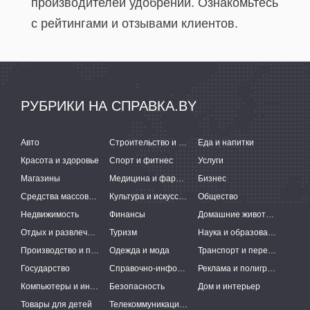
производителей удобрений. Ознакомьтесь
с рейтингами и отзывами клиентов.
РУБРИКИ НА СПРАВКА.BY
Авто
Строительство и ремонт
Еда и напитки
Красота и здоровье
Спорт и фитнес
Услуги
Магазины
Медицина и фармацевтика
Бизнес
Средства массовой информации
Культура и искусство
Общество
Недвижимость
Финансы
Домашние животные
Отдых и развлечения
Туризм
Наука и образование
Производство и поставки
Одежда и мода
Транспорт и перевозки
Государство
Справочно-информационные системы
Реклама и полиграфия
Компьютеры и интернет
Безопасность
Дом и интерьер
Товары для детей
Телекоммуникации и связь