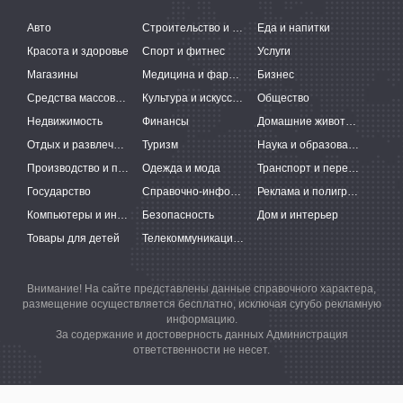
Авто
Строительство и ремонт
Еда и напитки
Красота и здоровье
Спорт и фитнес
Услуги
Магазины
Медицина и фармацевтика
Бизнес
Средства массовой информации
Культура и искусство
Общество
Недвижимость
Финансы
Домашние животные
Отдых и развлечения
Туризм
Наука и образование
Производство и поставки
Одежда и мода
Транспорт и перевозки
Государство
Справочно-информационные системы
Реклама и полиграфия
Компьютеры и интернет
Безопасность
Дом и интерьер
Товары для детей
Телекоммуникации и связь
Внимание! На сайте представлены данные справочного характера,
размещение осуществляется бесплатно, исключая сугубо рекламную
информацию.
За содержание и достоверность данных Администрация
ответственности не несет.