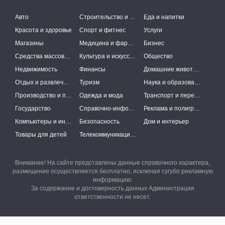
Авто
Строительство и ремонт
Еда и напитки
Красота и здоровье
Спорт и фитнес
Услуги
Магазины
Медицина и фармацевтика
Бизнес
Средства массовой информации
Культура и искусство
Общество
Недвижимость
Финансы
Домашние животные
Отдых и развлечения
Туризм
Наука и образование
Производство и поставки
Одежда и мода
Транспорт и перевозки
Государство
Справочно-информационные системы
Реклама и полиграфия
Компьютеры и интернет
Безопасность
Дом и интерьер
Товары для детей
Телекоммуникации и связь
Внимание! На сайте представлены данные справочного характера,
размещение осуществляется бесплатно, исключая сугубо рекламную
информацию.
За содержание и достоверность данных Администрация
ответственности не несет.