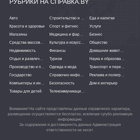
РУБРИКИ НА СПРАВКА.BY
Авто
Строительство и ремонт
Еда и напитки
Красота и здоровье
Спорт и фитнес
Услуги
Магазины
Медицина и фармацевтика
Бизнес
Средства массовой информации
Культура и искусство
Общество
Недвижимость
Финансы
Домашние животные
Отдых и развлечения
Туризм
Наука и образование
Производство и поставки
Одежда и мода
Транспорт и перевозки
Государство
Справочно-информационные системы
Реклама и полиграфия
Компьютеры и интернет
Безопасность
Дом и интерьер
Товары для детей
Телекоммуникации и связь
Внимание! На сайте представлены данные справочного характера,
размещение осуществляется бесплатно, исключая сугубо рекламную
информацию.
За содержание и достоверность данных Администрация
ответственности не несет.