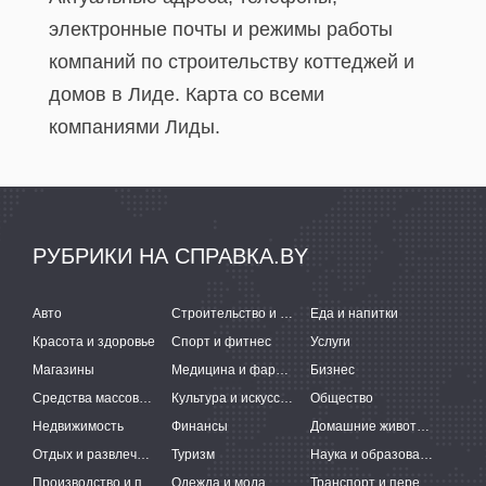
электронные почты и режимы работы
компаний по строительству коттеджей и
домов в Лиде. Карта со всеми
компаниями Лиды.
РУБРИКИ НА СПРАВКА.BY
Авто
Строительство и ремонт
Еда и напитки
Красота и здоровье
Спорт и фитнес
Услуги
Магазины
Медицина и фармацевтика
Бизнес
Средства массовой информации
Культура и искусство
Общество
Недвижимость
Финансы
Домашние животные
Отдых и развлечения
Туризм
Наука и образование
Производство и поставки
Одежда и мода
Транспорт и перевозки